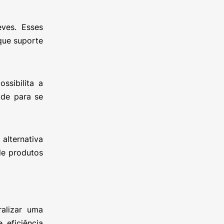
eves. Esses
que suporte
ssibilita a
ade para se
alternativa
de produtos
alizar uma
 eficiência