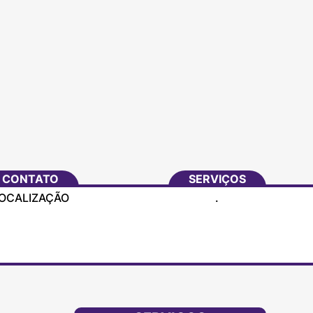
Home
Missão
CONTATO
SERVIÇOS
Trabalhos
OCALIZAÇÃO
.
Contato
.